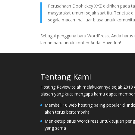
Perusahaan Doohickey XYZ didirikan pada ta
masyarakat umum sejak saat itu. Terletak 
segala macam hal luar biasa untuk komunit
Sebagai pengguna baru WordPress, Anda har
laman baru untuk konten Anda. Have fun!
Tentang Kami
Hosting Review telah melakukannya sejak 2019 d
alasan yang kuat mengapa kamu dapat mempercay
Membeli 16 web hosting paling populer di In
akan terus bertambah)
Men-setup situs WordPress untuk tujuan peng
yang sama