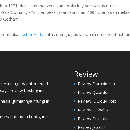
hun 1971, dan telah menyediakan doohickey berkualitas untuk
di Kota Gotham, XYZ mempekerjakan lebih dari 2.000 orang dan mela
as Gotham.
us membuka
dasbor Anda
untuk menghapus laman ini dan membuat la
Review
an ini juga dapat menjadi
Review Domainesia
ai review hosting ini:
Review Qwords
donesia (jumlahnya mungkin
Review IDCloudHost
Review Dewabiz
etesan dengan konfigurasi
Review Dracoola
Review Jetorbit